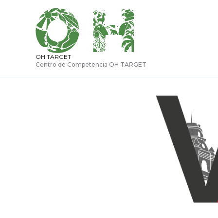
Ir
al
contenido
OH TARGET
Centro de Competencia OH TARGET