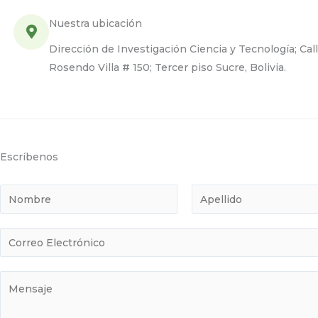
Nuestra ubicación
Dirección de Investigación Ciencia y Tecnología; Cal
Rosendo Villa # 150; Tercer piso Sucre, Bolivia.
Escríbenos
N
o
N
A
m
C
o
p
b
m
e
o
r
b
l
r
M
r
l
e
r
e
e
i
y
e
d
n