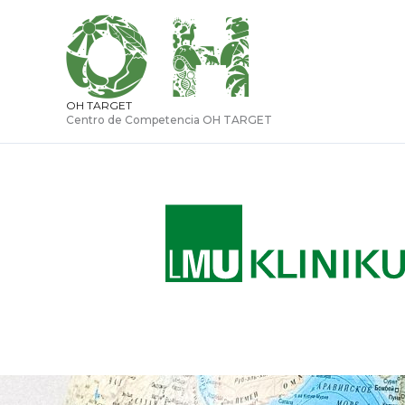
Ir
al
contenido
OH TARGET
Centro de Competencia OH TARGET