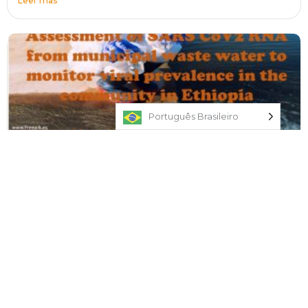
Leer mas
Português Brasileiro
Assessment of SARS CoV2 RNA from municipal
waste water to monitor viral prevalence in the
community in Ethiopia
SARS CoV2 RNA Fondos: One Health Fund 2021 – CIH
LMU...
Leer mas