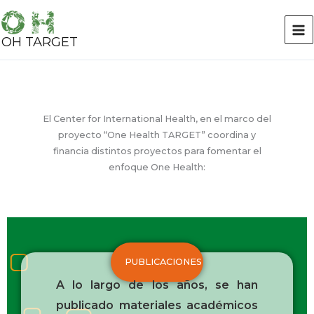
Ir
al
OH TARGET
contenido
El Center for International Health, en el marco del
proyecto “One Health TARGET” coordina y
financia distintos proyectos para fomentar el
enfoque One Health:
PUBLICACIONES
A lo largo de los años, se han
publicado materiales académicos