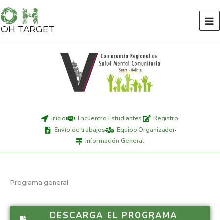
Ir
al
OH TARGET
contenido
Inicio
Encuentro Estudiantes
Registro
Envío de trabajos
Equipo Organizador
Información General
Programa general
DESCARGA EL PROGRAMA