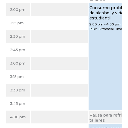
1:45 pm
-
2:00 pm
Consumo problem
2:00 pm
de alcohol y vida
estudiantil
2:15 pm
2:00 pm
-
4:00 pm
Taller · Presencial · Inscrip
2:30 pm
2:45 pm
3:00 pm
3:15 pm
3:30 pm
3:45 pm
Pausa para refriger
4:00 pm
talleres
4:00 pm
-
4:15 pm