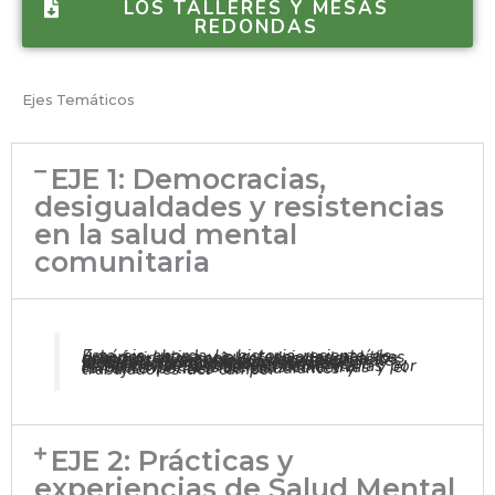
LOS TALLERES Y MESAS
REDONDAS
Ejes Temáticos
EJE 1: Democracias,
desigualdades y resistencias
en la salud mental
comunitaria
Este eje aborda la historia reciente de América Latina y sus tensiones políticas, económicas y sociales, vinculadas a los derechos humanos, los lazos sociales, la subjetividad y las luchas territoriales. Incluye reflexiones sobre políticas públicas, desigualdades sociales, movimientos sociales, determinación social de la salud, violencias institucionales, prácticas comunitarias por el buen vivir, resistencias colectivas y el rol ético-político de estudiantes y trabajadores del campo.
EJE 2: Prácticas y
experiencias de Salud Mental