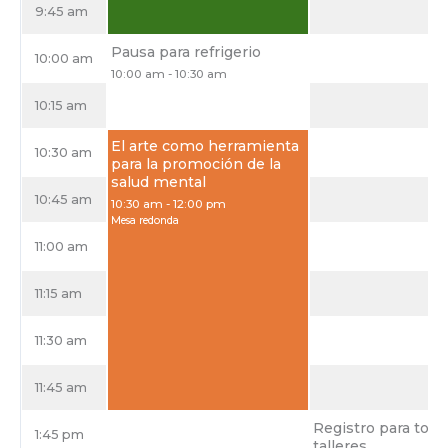
9:45 am
Pausa para refrigerio
10:00 am
10:00 am
-
10:30 am
10:15 am
El arte como herramienta
10:30 am
para la promoción de la
salud mental
10:45 am
10:30 am
-
12:00 pm
Mesa redonda
11:00 am
11:15 am
11:30 am
11:45 am
Registro para todo
1:45 pm
talleres